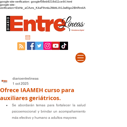
google-site-verification: googlef58eb9216d11ce44.html
google-site-
verification=EbHe_aCAzrs_K4aFIhmluJWdtLIA1Jw8Igo2BhRnt4A
diarioentrelineas
1 oct 2025
Ofrece IAAMEH curso para
auxiliares geriátricos.
Se abordarán temas para fortalecer la salud 
psicoemocional y brindar un acompañamiento 
más efectivo y humano a adultos mayores