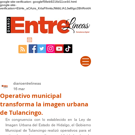
google-site-verification: googlef58eb9216d11ce44.html
google-site-
verification=EbHe_aCAzrs_K4aFIhmluJWdtLIA1Jw8Igo2BhRnt4A
diarioentrelineas
16 mar
Operativo municipal
transforma la imagen urbana
de Tulancingo.
En congruencia con lo establecido en la Ley de 
Imagen Urbana del Estado de Hidalgo, el Gobierno 
Municipal de Tulancingo realizó operativos para el 