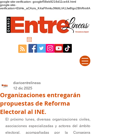
google-site-verification: googlef58eb9216d11ce44.html
google-site-
verification=EbHe_aCAzrs_K4aFIhmluJWdtLIA1Jw8Igo2BhRnt4A
diarioentrelineas
12 dic 2025
Organizaciones entregarán
propuestas de Reforma
Electoral al INE.
El próximo lunes, diversas organizaciones civiles, 
asociaciones especializadas y actores del ámbito 
electoral, acompañadas por la Consejera 