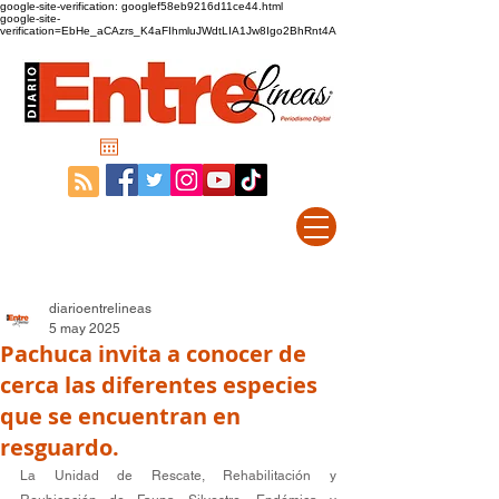
google-site-verification: googlef58eb9216d11ce44.html
google-site-
verification=EbHe_aCAzrs_K4aFIhmluJWdtLIA1Jw8Igo2BhRnt4A
diarioentrelineas
5 may 2025
Pachuca invita a conocer de
cerca las diferentes especies
que se encuentran en
resguardo.
La Unidad de Rescate, Rehabilitación y 