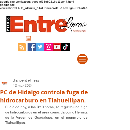
google-site-verification: googlef58eb9216d11ce44.html
google-site-
verification=EbHe_aCAzrs_K4aFIhmluJWdtLIA1Jw8Igo2BhRnt4A
diarioentrelineas
12 mar 2024
PC de Hidalgo controla fuga de
hidrocarburo en Tlahuelilpan.
El día de hoy, a las 3:10 horas, se registró una fuga 
de hidrocarburos en el área conocida como Hermita 
de la Virgen de Guadalupe, en el municipio de 
Tlahuelilpan.