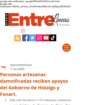
google-site-verification: googlef58eb9216d11ce44.html
google-site-
verification=EbHe_aCAzrs_K4aFIhmluJWdtLIA1Jw8Igo2BhRnt4A
diarioentrelineas
7 nov 2025
Personas artesanas
damnificadas reciben apoyos
del Gobierno de Hidalgo y
Fonart.
Este acto benefició a 172 artesanas, artesanos 