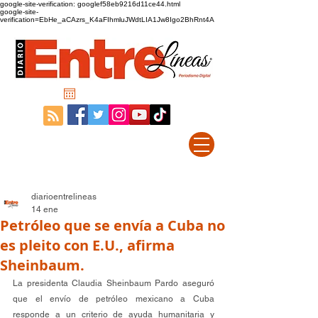
google-site-verification: googlef58eb9216d11ce44.html
google-site-
verification=EbHe_aCAzrs_K4aFIhmluJWdtLIA1Jw8Igo2BhRnt4A
diarioentrelineas
14 ene
Petróleo que se envía a Cuba no
es pleito con E.U., afirma
Sheinbaum.
La presidenta Claudia Sheinbaum Pardo aseguró 
que el envío de petróleo mexicano a Cuba 
responde a un criterio de ayuda humanitaria y 