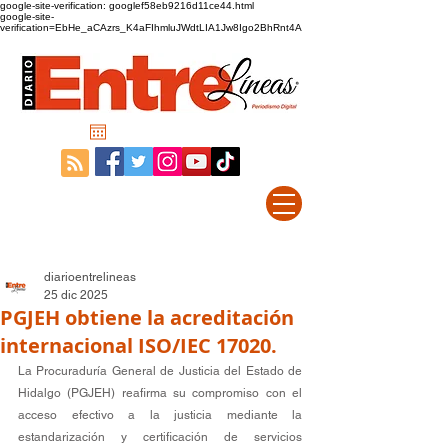
google-site-verification: googlef58eb9216d11ce44.html
google-site-
verification=EbHe_aCAzrs_K4aFIhmluJWdtLIA1Jw8Igo2BhRnt4A
diarioentrelineas
25 dic 2025
PGJEH obtiene la acreditación
internacional ISO/IEC 17020.
La Procuraduría General de Justicia del Estado de 
Hidalgo (PGJEH) reafirma su compromiso con el 
acceso efectivo a la justicia mediante la 
estandarización y certificación de servicios 