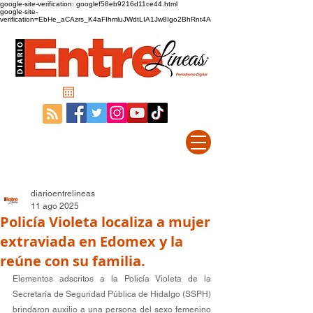
google-site-verification: googlef58eb9216d11ce44.html
google-site-
verification=EbHe_aCAzrs_K4aFIhmluJWdtLIA1Jw8Igo2BhRnt4A
diarioentrelineas
11 ago 2025
Policía Violeta localiza a mujer
extraviada en Edomex y la
reúne con su familia.
Elementos adscritos a la Policía Violeta de la 
Secretaría de Seguridad Pública de Hidalgo (SSPH) 
brindaron auxilio a una persona del sexo femenino 