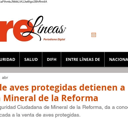
_K4aFIhmluJWdtLIA1Jw8Igo2BhRnt4A
URIDAD
SALUD
DIFH
ENTRE LÍNEAS DE
NACIONA
1 abr
de aves protegidas detienen a
 Mineral de la Reforma
guridad Ciudadana de Mineral de la Reforma, da a conoc
ada a la venta de aves protegidas.