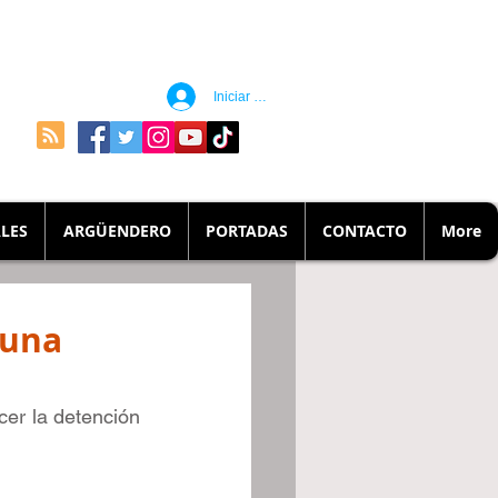
Iniciar sesión
LES
ARGÜENDERO
PORTADAS
CONTACTO
More
 una
er la detención 