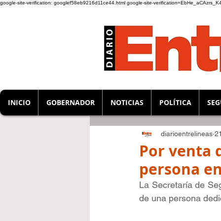
google-site-verification: googlef58eb9216d11ce44.html
google-site-verification=EbHe_aCAzrs
INICIO
GOBERNADOR
NOTICIAS
POLÍTICA
SEG
diarioentrelineas
2
Por venta 
persona en
La Secretaría de Se
de una persona dedic