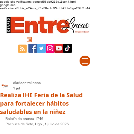
google-site-verification: googlef58eb9216d11ce44.html
google-site-
verification=EbHe_aCAzrs_K4aFIhmluJWdtLIA1Jw8Igo2BhRnt4A
diarioentrelineas
1 jul
Realiza IHE Feria de la Salud
para fortalecer hábitos
saludables en la niñez
Boletín de prensa 1746   
Pachuca de Soto, Hgo., 1 julio de 2026