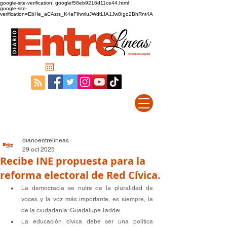
google-site-verification: googlef58eb9216d11ce44.html
google-site-
verification=EbHe_aCAzrs_K4aFIhmluJWdtLIA1Jw8Igo2BhRnt4A
diarioentrelineas
29 oct 2025
Recibe INE propuesta para la
reforma electoral de Red Cívica.
La democracia se nutre de la pluralidad de 
voces y la voz más importante, es siempre, la 
de la ciudadanía: Guadalupe Taddei
La educación cívica debe ser una política 