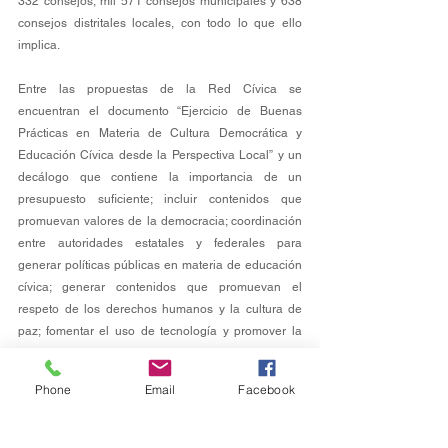
332 consejos, mil 571 consejos municipales y 638 
consejos distritales locales, con todo lo que ello 
implica.
Entre las propuestas de la Red Cívica se 
encuentran el documento “Ejercicio de Buenas 
Prácticas en Materia de Cultura Democrática y 
Educación Cívica desde la Perspectiva Local” y un 
decálogo que contiene la importancia de un 
presupuesto suficiente; incluir contenidos que 
promuevan valores de la democracia; coordinación 
entre autoridades estatales y federales para 
generar políticas públicas en materia de educación 
cívica; generar contenidos que promuevan el 
respeto de los derechos humanos y la cultura de 
paz; fomentar el uso de tecnología y promover la 
participación en la vida pública, entre otros. 
Phone
Email
Facebook
Al evento asistieron integrantes de la Junta General 
Ejecutiva y, de manera virtual, vocalías ejecutivas 
locales de todo el país.