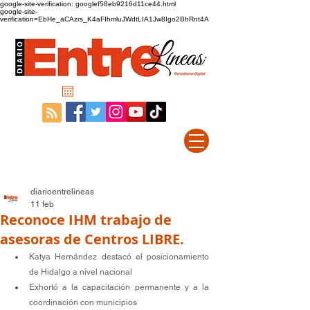
google-site-verification: googlef58eb9216d11ce44.html
google-site-
verification=EbHe_aCAzrs_K4aFIhmluJWdtLIA1Jw8Igo2BhRnt4A
diarioentrelineas
11 feb
Reconoce IHM trabajo de
asesoras de Centros LIBRE.
Katya Hernández destacó el posicionamiento 
de Hidalgo a nivel nacional
Exhortó a la capacitación permanente y a la 
coordinación con municipios