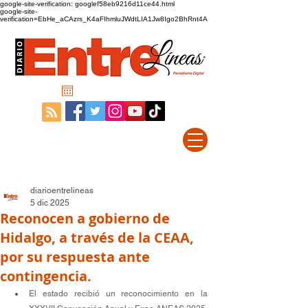
google-site-verification: googlef58eb9216d11ce44.html
google-site-
verification=EbHe_aCAzrs_K4aFIhmluJWdtLIA1Jw8Igo2BhRnt4A
diarioentrelineas
5 dic 2025
Reconocen a gobierno de
Hidalgo, a través de la CEAA,
por su respuesta ante
contingencia.
El estado recibió un reconocimiento en la 