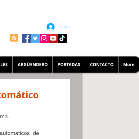
Iniciar sesión
LES
ARGÜENDERO
PORTADAS
CONTACTO
More
tomático
rma.
utomáticos de 