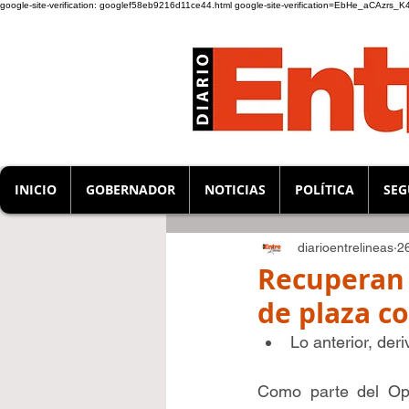
google-site-verification: googlef58eb9216d11ce44.html
google-site-verification=EbHe_aCAzrs
INICIO
GOBERNADOR
NOTICIAS
POLÍTICA
SEG
diarioentrelineas
2
Recuperan 
de plaza co
Lo anterior, der
Como parte del Ope