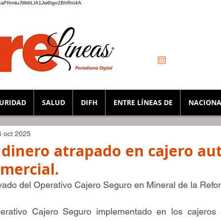
_K4aFIhmluJWdtLIA1Jw8Igo2BhRnt4A
URIDAD
SALUD
DIFH
ENTRE LÍNEAS DE
NACIONA
6 oct 2025
dinero atrapado en cajero au
mercial.
ivado del Operativo Cajero Seguro en Mineral de la Refo
rativo Cajero Seguro implementado en los cajeros a