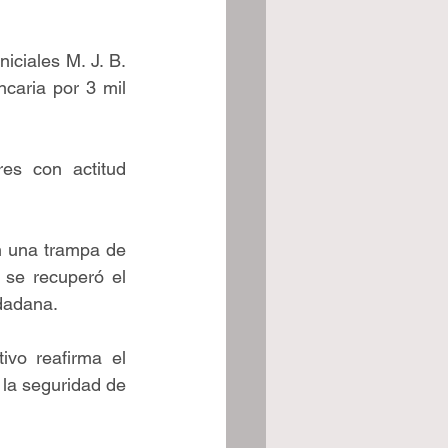
iciales M. J. B. 
caria por 3 mil 
s con actitud 
n una trampa de 
 se recuperó el 
dadana. 
vo reafirma el 
la seguridad de 