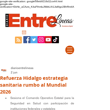
google-site-verification: googlef58eb9216d11ce44.html
google-site-
verification=EbHe_aCAzrs_K4aFIhmluJWdtLIA1Jw8Igo2BhRnt4A
diarioentrelineas
2 jun
Refuerza Hidalgo estrategia
sanitaria rumbo al Mundial
2026
Sesiona el Comando Operativo Estatal para la 
Seguridad en Salud con participación de 
instituciones federales y estatales