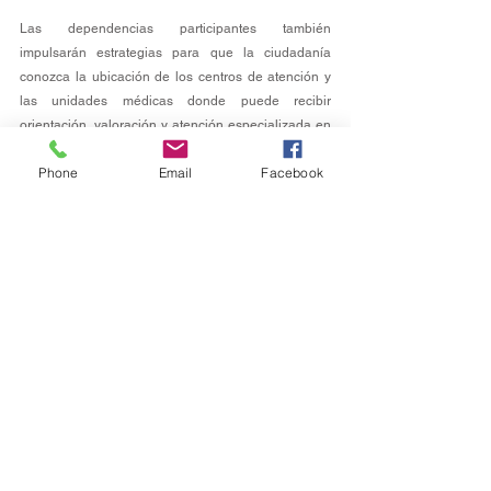
Las dependencias participantes también 
impulsarán estrategias para que la ciudadanía 
conozca la ubicación de los centros de atención y 
las unidades médicas donde puede recibir 
orientación, valoración y atención especializada en 
caso de ser necesario.
Phone
Email
Facebook
Con estas acciones, Hidalgo consolida una 
estrategia preventiva integral que fortalece la 
capacidad de respuesta del sector salud y 
contribuye a garantizar condiciones seguras para la 
población y los visitantes, en el marco de los 
preparativos rumbo a la justa deportiva 
internacional.