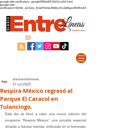
google-site-verification: googlef58eb9216d11ce44.html
google-site-
verification=EbHe_aCAzrs_K4aFIhmluJWdtLIA1Jw8Igo2BhRnt4A
diarioentrelineas
27 oct 2025
Respira México regresó al
Parque El Caracol en
Tulancingo.
Este día se llevó a cabo una nueva edición del 
programa “Respira México”, una jornada especial 
dirigida a futuras mamás, enfocada en el bienestar, 