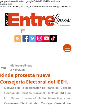
google-site-verification: googlef58eb9216d11ce44.html
google-site-
verification=EbHe_aCAzrs_K4aFIhmluJWdtLIA1Jw8Igo2BhRnt4A
diarioentrelineas
2 nov 2025
Rinde protesta nueva
Consejería Electoral del IEEH.
Derivado de la designación por parte del Consejo 
General del Instituto Nacional Electoral (INE) del 
Lic. Carlos Emmanuel Durán Marmolejo como 
Consejero Electoral del Consejo General del 