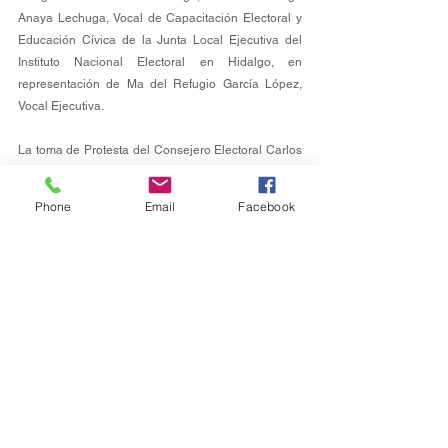
Anaya Lechuga, Vocal de Capacitación Electoral y 
Educación Cívica de la Junta Local Ejecutiva del 
Instituto Nacional Electoral en Hidalgo, en 
representación de Ma del Refugio García López, 
Vocal Ejecutiva.
La toma de Protesta del Consejero Electoral Carlos 
Emmanuel Durán Marmolejo, puede ser consultada 
en: 
https://goo.su/YQroK
Phone
Email
Facebook
Política