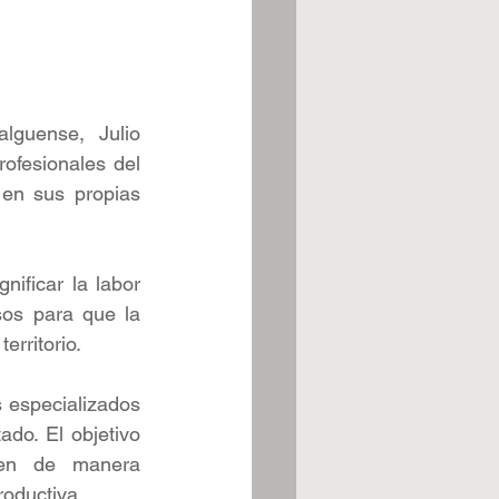
lguense, Julio 
fesionales del 
en sus propias 
ificar la labor 
os para que la 
erritorio. 
 especializados 
do. El objetivo 
uen de manera 
roductiva.