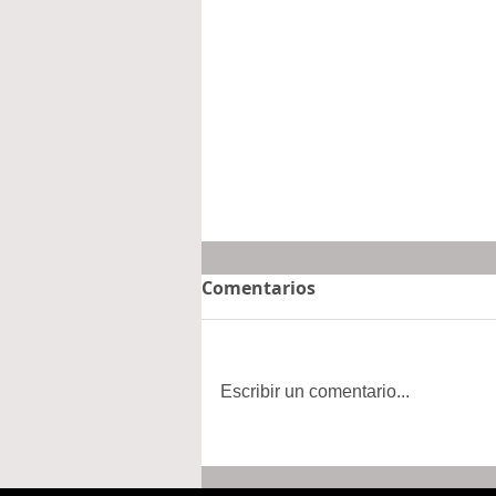
Comentarios
Escribir un comentario...
Concluyen Asambleas
para la Relocalización;