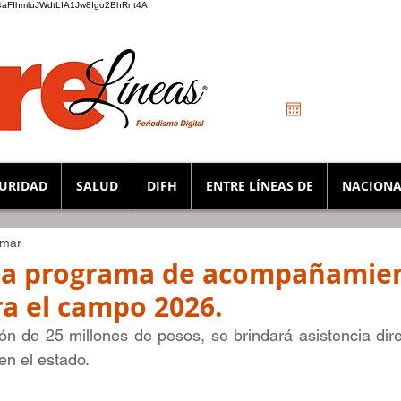
_K4aFIhmluJWdtLIA1Jw8Igo2BhRnt4A
URIDAD
SALUD
DIFH
ENTRE LÍNEAS DE
NACIONA
 mar
za programa de acompañamie
ra el campo 2026.
ón de 25 millones de pesos, se brindará asistencia dir
en el estado.