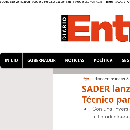
google-site-verification: googlef58eb9216d11ce44.html
google-site-verification=EbHe_aCAzrs
INICIO
GOBERNADOR
NOTICIAS
POLÍTICA
SEG
diarioentrelineas
8
SADER lan
Técnico pa
Con una inversi
mil productores 