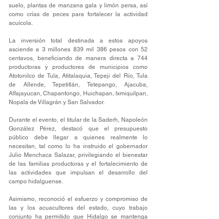
suelo, plantas de manzana gala y limón persa, así 
como crías de peces para fortalecer la actividad 
acuícola.
La inversión total destinada a estos apoyos 
asciende a 3 millones 839 mil 386 pesos con 52 
centavos, beneficiando de manera directa a 744 
productoras y productores de municipios como 
Atotonilco de Tula, Atitalaquia, Tepeji del Río, Tula 
de Allende, Tepetitlán, Tetepango, Ajacuba, 
Alfajayucan, Chapantongo, Huichapan, Ixmiquilpan, 
Nopala de Villagrán y San Salvador.
Durante el evento, el titular de la Saderh, Napoleón 
González Pérez, destacó que el presupuesto 
público debe llegar a quienes realmente lo 
necesitan, tal como lo ha instruido el gobernador 
Julio Menchaca Salazar, privilegiando el bienestar 
de las familias productoras y el fortalecimiento de 
las actividades que impulsan el desarrollo del 
campo hidalguense.
Asimismo, reconoció el esfuerzo y compromiso de 
las y los acuacultores del estado, cuyo trabajo 
conjunto ha permitido que Hidalgo se mantenga 