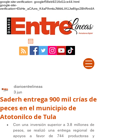
google-site-verification: googlef58eb9216d11ce44.html
google-site-
verification=EbHe_aCAzrs_K4aFIhmluJWdtLIA1Jw8Igo2BhRnt4A
diarioentrelineas
3 jun
Saderh entrega 900 mil crías de
peces en el municipio de
Atotonilco de Tula
Con una inversión superior a 3.8 millones de 
pesos, se realizó una entrega regional de 
apoyos a favor de 744 productoras y 