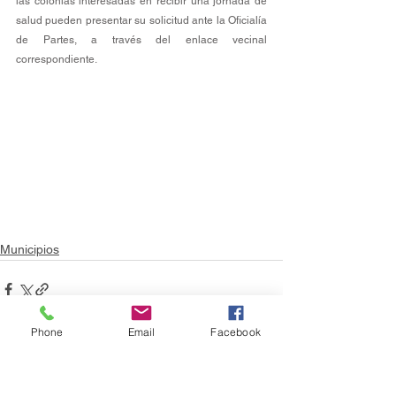
las colonias interesadas en recibir una jornada de 
salud pueden presentar su solicitud ante la Oficialía 
de Partes, a través del enlace vecinal 
correspondiente.
Municipios
Phone
Email
Facebook
Ver todo
Entradas recientes