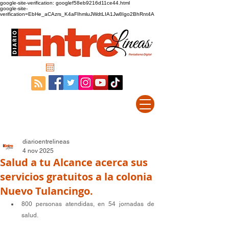
google-site-verification: googlef58eb9216d11ce44.html
google-site-
verification=EbHe_aCAzrs_K4aFIhmluJWdtLIA1Jw8Igo2BhRnt4A
diarioentrelineas
4 nov 2025
Salud a tu Alcance acerca sus
servicios gratuitos a la colonia
Nuevo Tulancingo.
800 personas atendidas, en 54 jornadas de 
salud.