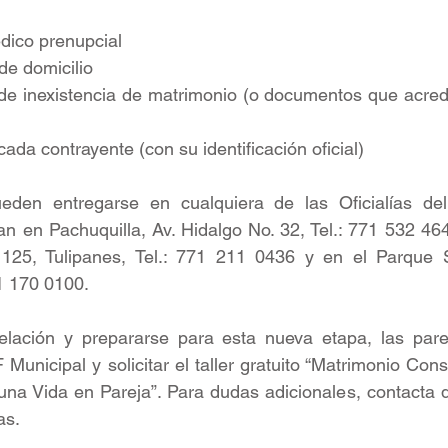
médico prenupcial 
de domicilio 
s de inexistencia de matrimonio (o documentos que acredit
or cada contrayente (con su identificación oficial)
en entregarse en cualquiera de las Oficialías del R
 en Pachuquilla, Av. Hidalgo No. 32, Tel.: 771 532 4645
125, Tulipanes, Tel.: 771 211 0436 y en el Parque S
71 170 0100.
relación y prepararse para esta nueva etapa, las parej
Municipal y solicitar el taller gratuito “Matrimonio Con
na Vida en Pareja”. Para dudas adicionales, contacta d
as.