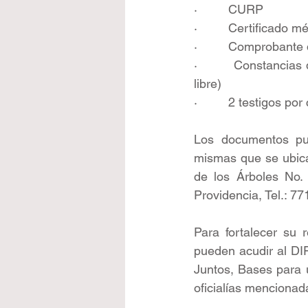
·         CURP
·         Certificado 
·         Comprobante 
·         Constancia
libre) 
·         2 testigos p
Los documentos pued
mismas que se ubican
de los Árboles No. 
Providencia, Tel.: 7
Para fortalecer su 
pueden acudir al DIF 
Juntos, Bases para u
oficialías mencionad