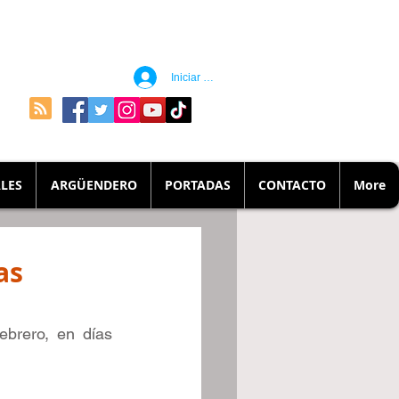
Iniciar sesión
LES
ARGÜENDERO
PORTADAS
CONTACTO
More
as
brero, en días 