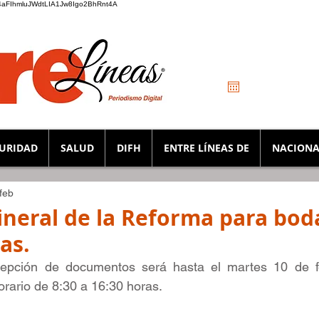
_K4aFIhmluJWdtLIA1Jw8Igo2BhRnt4A
URIDAD
SALUD
DIFH
ENTRE LÍNEAS DE
NACIONA
feb
Mineral de la Reforma para bod
as.
ecepción de documentos será hasta el martes 10 de fe
orario de 8:30 a 16:30 horas.