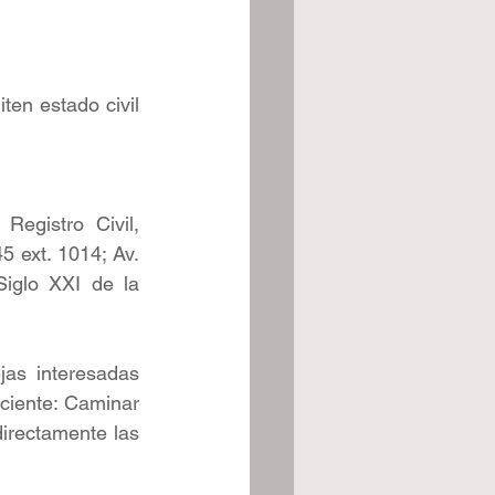
en estado civil 
egistro Civil, 
 ext. 1014; Av. 
iglo XXI de la 
as interesadas 
sciente: Caminar 
irectamente las 