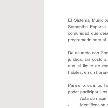
El Sistema Municip
Samantha Esparza H
comunidad que desee
programado para el 1
De acuerdo con Rodol
jurídica, sin costo 
que el límite de re
hábiles, en un horar
Para ello, es import
poder participar. Los
·         Acta de nac
·         Identificació