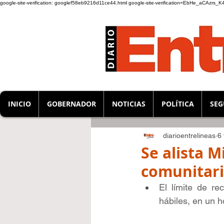
google-site-verification: googlef58eb9216d11ce44.html
google-site-verification=EbHe_aCAzrs
INICIO
GOBERNADOR
NOTICIAS
POLÍTICA
SEG
diarioentrelineas
6 
Se alista 
comunitari
El límite de r
hábiles, en un h