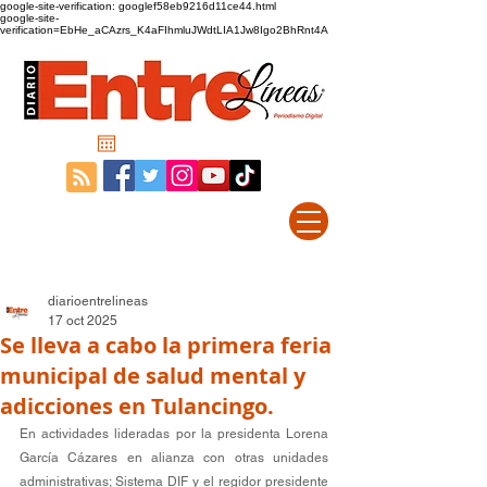
google-site-verification: googlef58eb9216d11ce44.html
google-site-
verification=EbHe_aCAzrs_K4aFIhmluJWdtLIA1Jw8Igo2BhRnt4A
diarioentrelineas
17 oct 2025
Se lleva a cabo la primera feria
municipal de salud mental y
adicciones en Tulancingo.
En actividades lideradas por la presidenta Lorena 
García Cázares en alianza con otras unidades 
administrativas; Sistema DIF y el regidor presidente 