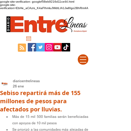
google-site-verification: googlef58eb9216d11ce44.html
google-site-
verification=EbHe_aCAzrs_K4aFIhmluJWdtLIA1Jw8Igo2BhRnt4A
diarioentrelineas
26 ene
Sebiso repartirá más de 155
millones de pesos para
afectados por lluvias.
Más de 15 mil 500 familias serán beneficiadas 
con apoyos de 10 mil pesos
Se priorizó a las comunidades más alejadas de 