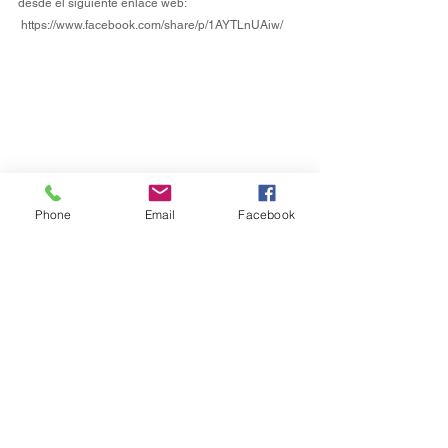
desde el siguiente enlace web: 
https://www.facebook.com/share/p/1AYTLnUAiw/
Phone
Email
Facebook
Estatal
Ver todo
Entradas recientes