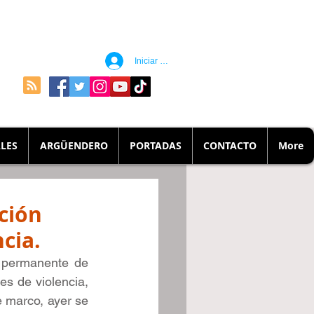
Iniciar sesión
LES
ARGÜENDERO
PORTADAS
CONTACTO
More
ción
cia.
 permanente de 
s de violencia, 
 marco, ayer se 