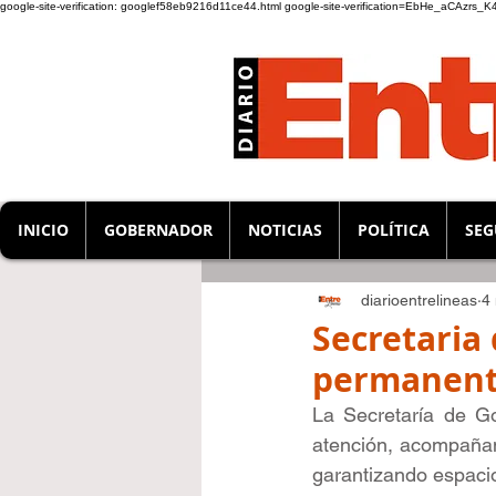
google-site-verification: googlef58eb9216d11ce44.html
google-site-verification=EbHe_aCAzrs
INICIO
GOBERNADOR
NOTICIAS
POLÍTICA
SEG
diarioentrelineas
4
Secretaria
permanente
La Secretaría de Go
atención, acompañam
garantizando espacio