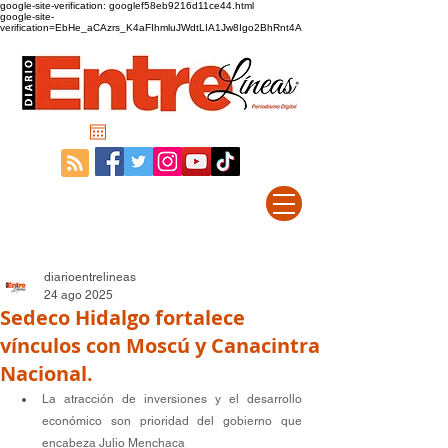
google-site-verification: googlef58eb9216d11ce44.html
google-site-
verification=EbHe_aCAzrs_K4aFIhmluJWdtLIA1Jw8Igo2BhRnt4A
diarioentrelineas
24 ago 2025
Sedeco Hidalgo fortalece
vínculos con Moscú y Canacintra
Nacional.
La atracción de inversiones y el desarrollo 
económico son prioridad del gobierno que 
encabeza Julio Menchaca