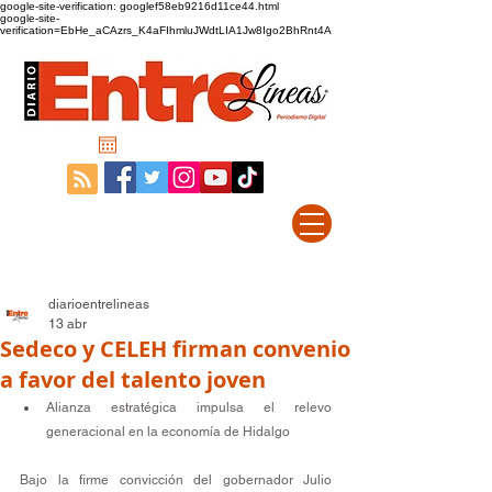
google-site-verification: googlef58eb9216d11ce44.html
google-site-
verification=EbHe_aCAzrs_K4aFIhmluJWdtLIA1Jw8Igo2BhRnt4A
diarioentrelineas
13 abr
Sedeco y CELEH firman convenio
a favor del talento joven
Alianza estratégica impulsa el relevo 
generacional en la economía de Hidalgo 
Bajo la firme convicción del gobernador Julio 