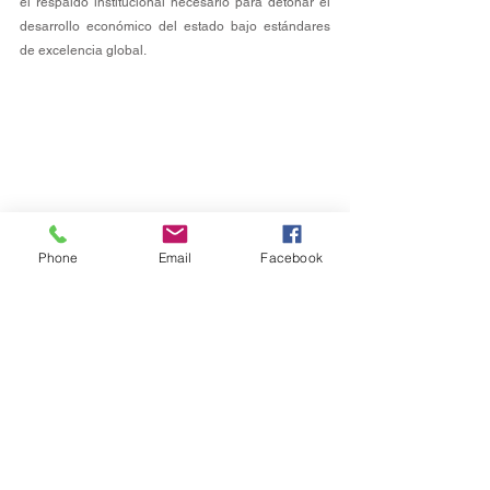
el respaldo institucional necesario para detonar el 
desarrollo económico del estado bajo estándares 
de excelencia global.
Phone
Email
Facebook
Estatal
Ver todo
Entradas recientes