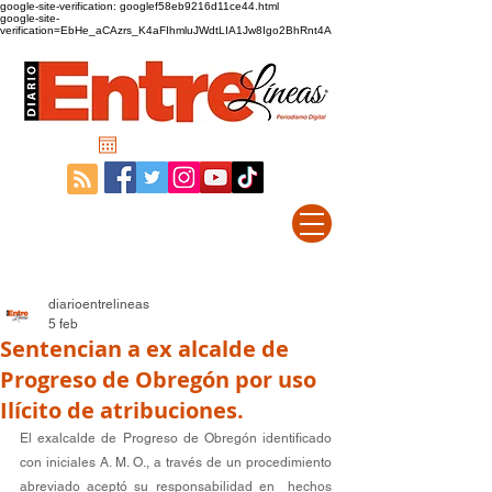
google-site-verification: googlef58eb9216d11ce44.html
google-site-
verification=EbHe_aCAzrs_K4aFIhmluJWdtLIA1Jw8Igo2BhRnt4A
diarioentrelineas
5 feb
Sentencian a ex alcalde de
Progreso de Obregón por uso
Ilícito de atribuciones.
El exalcalde de Progreso de Obregón identificado 
con iniciales A. M. O., a través de un procedimiento 
abreviado aceptó su responsabilidad en  hechos 