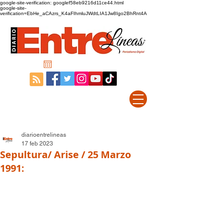
google-site-verification: googlef58eb9216d11ce44.html
google-site-
verification=EbHe_aCAzrs_K4aFIhmluJWdtLIA1Jw8Igo2BhRnt4A
diarioentrelineas
17 feb 2023
Sepultura/ Arise / 25 Marzo
1991: