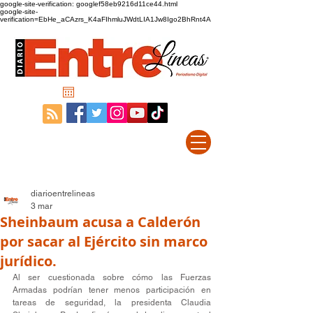
google-site-verification: googlef58eb9216d11ce44.html
google-site-
verification=EbHe_aCAzrs_K4aFIhmluJWdtLIA1Jw8Igo2BhRnt4A
diarioentrelineas
3 mar
Sheinbaum acusa a Calderón
por sacar al Ejército sin marco
jurídico.
Al ser cuestionada sobre cómo las Fuerzas 
Armadas podrían tener menos participación en 
tareas de seguridad, la presidenta Claudia 