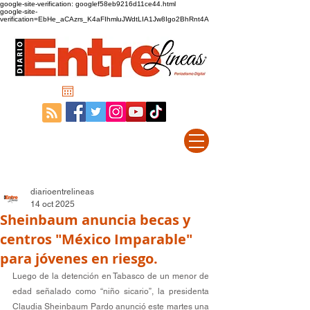
google-site-verification: googlef58eb9216d11ce44.html
google-site-
verification=EbHe_aCAzrs_K4aFIhmluJWdtLIA1Jw8Igo2BhRnt4A
diarioentrelineas
14 oct 2025
Sheinbaum anuncia becas y
centros "México Imparable"
para jóvenes en riesgo.
Luego de la detención en Tabasco de un menor de 
edad señalado como “niño sicario”, la presidenta 
Claudia Sheinbaum Pardo anunció este martes una 