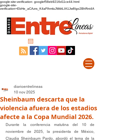
google-site-verification: googlef58eb9216d11ce44.html
google-site-
verification=EbHe_aCAzrs_K4aFIhmluJWdtLIA1Jw8Igo2BhRnt4A
diarioentrelineas
10 nov 2025
Sheinbaum descarta que la
violencia afuera de los estadios
afecte a la Copa Mundial 2026.
Durante la conferencia matutina del 10 de 
noviembre de 2025, la presidenta de México, 
Claudia Sheinbaum Pardo, abordó el tema de la 