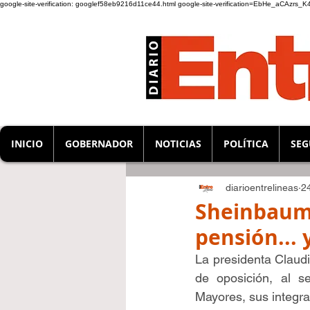
google-site-verification: googlef58eb9216d11ce44.html
google-site-verification=EbHe_aCAzrs
INICIO
GOBERNADOR
NOTICIAS
POLÍTICA
SEG
diarioentrelineas
2
Sheinbaum 
pensión... 
La presidenta Claud
de oposición, al se
Mayores, sus integra