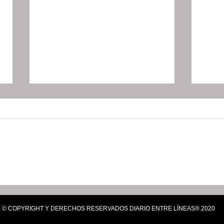
México y Japón crean
She
grupo para reforzar lazos
alte
económicos en medio de
rep
© COPYRIGHT Y DERECHOS RESERVADOS DIARIO ENTRE LÍNEAS® 2020
tensión comercial
de 