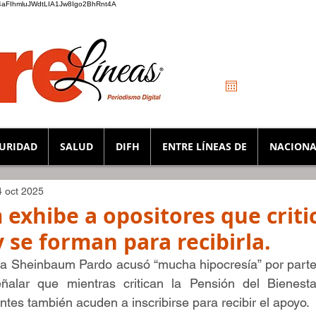
_K4aFIhmluJWdtLIA1Jw8Igo2BhRnt4A
URIDAD
SALUD
DIFH
ENTRE LÍNEAS DE
NACIONA
4 oct 2025
exhibe a opositores que criti
y se forman para recibirla.
ia Sheinbaum Pardo acusó “mucha hipocresía” por parte 
ñalar que mientras critican la Pensión del Bienesta
ntes también acuden a inscribirse para recibir el apoyo.