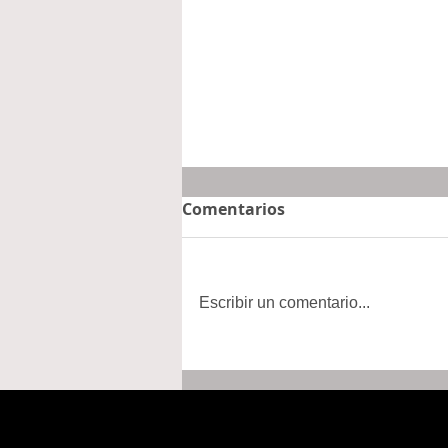
Comentarios
Escribir un comentario...
Sheinbaum firma decreto
para fortalecer
transparencia en el
gobierno