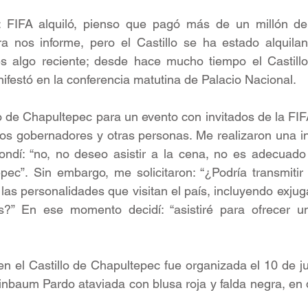
: FIFA alquiló, pienso que pagó más de un millón de
ra nos informe, pero el Castillo se ha estado alquila
 algo reciente; desde hace mucho tiempo el Castillo s
nifestó en la conferencia matutina de Palacio Nacional.
llo de Chapultepec para un evento con invitados de la FIF
tos gobernadores y otras personas. Me realizaron una inv
ondí: “no, no deseo asistir a la cena, no es adecuado 
epec”. Sin embargo, me solicitaron: “¿Podría transmiti
as personalidades que visitan el país, incluyendo exjuga
es?” En ese momento decidí: “asistiré para ofrecer u
n el Castillo de Chapultepec fue organizada el 10 de jun
inbaum Pardo ataviada con blusa roja y falda negra, en d