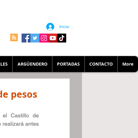
Iniciar sesión
LES
ARGÜENDERO
PORTADAS
CONTACTO
More
de pesos
l Castillo de 
realizará antes 