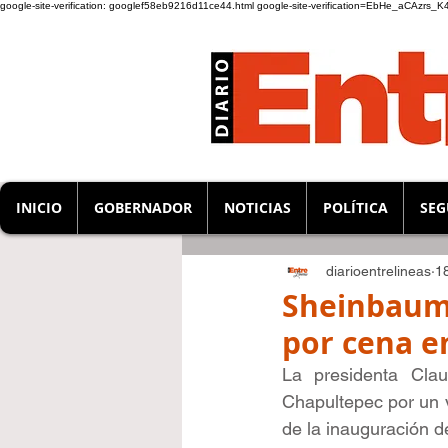
google-site-verification: googlef58eb9216d11ce44.html
google-site-verification=EbHe_aCAzrs
INICIO
GOBERNADOR
NOTICIAS
POLÍTICA
SEG
diarioentrelineas
18
Sheinbaum:
por cena e
La presidenta Clau
Chapultepec por un v
de la inauguración d