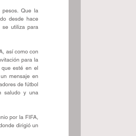
 pesos. Que la 
ndo desde hace 
e utiliza para 
A, así como con 
itación para la 
que esté en el 
r un mensaje en 
dores de fútbol 
n saludo y una 
io por la FIFA, 
onde dirigió un 