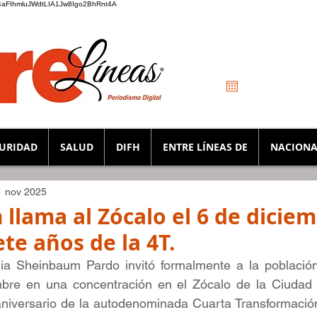
_K4aFIhmluJWdtLIA1Jw8Igo2BhRnt4A
URIDAD
SALUD
DIFH
ENTRE LÍNEAS DE
NACIONA
1 nov 2025
llama al Zócalo el 6 de dicie
ete años de la 4T.
ia Sheinbaum Pardo invitó formalmente a la población a
bre en una concentración en el Zócalo de la Ciudad 
aniversario de la autodenominada Cuarta Transformación