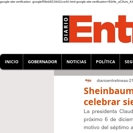
google-site-verification: googlef58eb9216d11ce44.html
google-site-verification=EbHe_aCAzrs
INICIO
GOBERNADOR
NOTICIAS
POLÍTICA
SEG
diarioentrelineas
2
Sheinbaum 
celebrar si
La presidenta Claud
próximo 6 de diciem
motivo del séptimo 