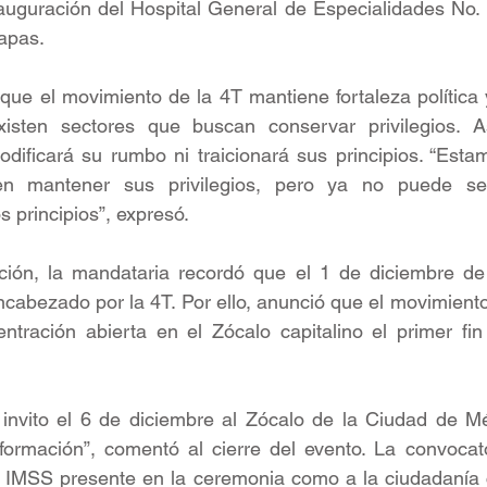
nauguración del Hospital General de Especialidades No.
iapas.
e el movimiento de la 4T mantiene fortaleza política y
xisten sectores que buscan conservar privilegios. 
dificará su rumbo ni traicionará sus principios. “Estam
en mantener sus privilegios, pero ya no puede ser
s principios”, expresó.
ción, la mandataria recordó que el 1 de diciembre de
ncabezado por la 4T. Por ello, anunció que el movimiento
tración abierta en el Zócalo capitalino el primer fi
 invito el 6 de diciembre al Zócalo de la Ciudad de Mé
ormación”, comentó al cierre del evento. La convocator
el IMSS presente en la ceremonia como a la ciudadanía 