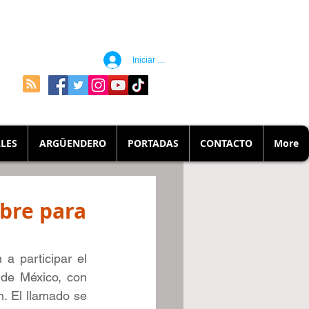
Iniciar sesión
LES
ARGÜENDERO
PORTADAS
CONTACTO
More
mbre para
 participar el 
de México, con 
. El llamado se 