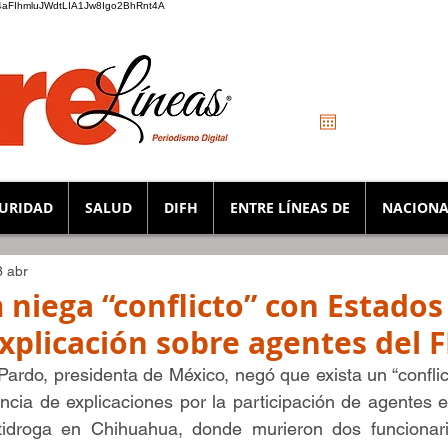
_K4aFIhmluJWdtLIA1Jw8Igo2BhRnt4A
URIDAD
SALUD
DIFH
ENTRE LÍNEAS DE
NACIONA
3 abr
niega “conflicto” con Estados
xplicación sobre agentes del F
rdo, presidenta de México, negó que exista un “conflic
ncia de explicaciones por la participación de agentes 
tidroga en Chihuahua, donde murieron dos funcionari