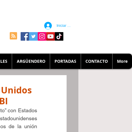
Iniciar sesión
LES
ARGÜENDERO
PORTADAS
CONTACTO
More
 Unidos
BI
to” con Estados 
estadounidenses 
os de la unión 