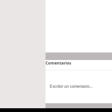
Comentarios
Escribir un comentario...
Interrupciones en la venta
de aguacates por amenaza