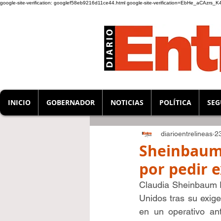
google-site-verification: googlef58eb9216d11ce44.html
google-site-verification=EbHe_aCAzrs
INICIO
GOBERNADOR
NOTICIAS
POLÍTICA
SEG
diarioentrelineas
2
Sheinbaum 
por pedir e
Claudia Sheinbaum Pa
Unidos tras su exige
en un operativo an