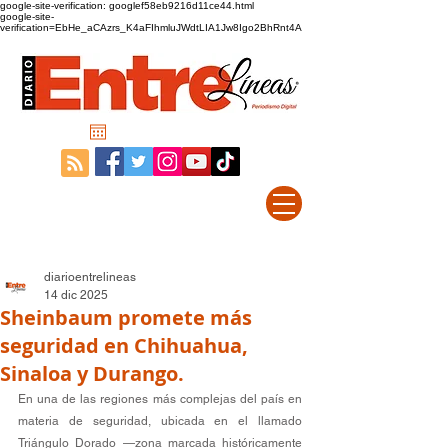
google-site-verification: googlef58eb9216d11ce44.html
google-site-
verification=EbHe_aCAzrs_K4aFIhmluJWdtLIA1Jw8Igo2BhRnt4A
diarioentrelineas
14 dic 2025
Sheinbaum promete más
seguridad en Chihuahua,
Sinaloa y Durango.
En una de las regiones más complejas del país en 
materia de seguridad, ubicada en el llamado 
Triángulo Dorado —zona marcada históricamente 