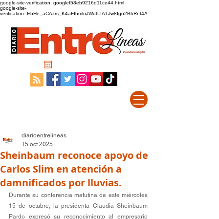
google-site-verification: googlef58eb9216d11ce44.html
google-site-
verification=EbHe_aCAzrs_K4aFIhmluJWdtLIA1Jw8Igo2BhRnt4A
diarioentrelineas
15 oct 2025
Sheinbaum reconoce apoyo de
Carlos Slim en atención a
damnificados por lluvias.
Durante su conferencia matutina de este miércoles 
15 de octubre, la presidenta Claudia Sheinbaum 
Pardo expresó su reconocimiento al empresario 