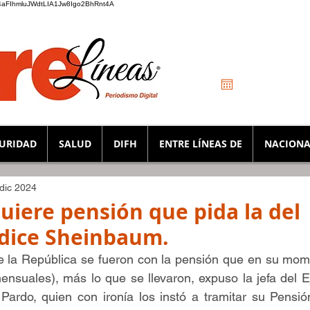
_K4aFIhmluJWdtLIA1Jw8Igo2BhRnt4A
URIDAD
SALUD
DIFH
ENTRE LÍNEAS DE
NACIONA
 dic 2024
quiere pensión que pida la del
 dice Sheinbaum.
e la República se fueron con la pensión que en su mome
nsuales), más lo que se llevaron, expuso la jefa del Eje
ardo, quien con ironía los instó a tramitar su Pensión