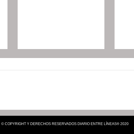
"Si hay amenazas, que
Shei
Maru Campos denuncie";
para
aclara Sheinbaum
tran
© COPYRIGHT Y DERECHOS RESERVADOS DIARIO ENTRE LÍNEAS® 2020
gobi