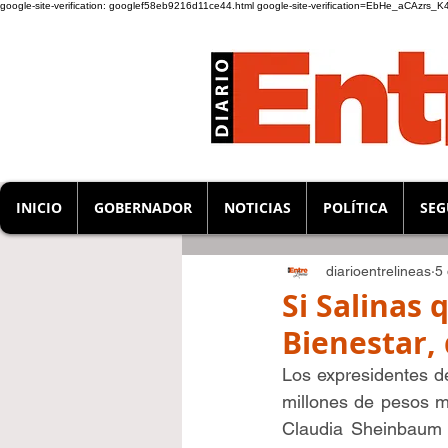
google-site-verification: googlef58eb9216d11ce44.html
google-site-verification=EbHe_aCAzrs
INICIO
GOBERNADOR
NOTICIAS
POLÍTICA
SEG
diarioentrelineas
5
Si Salinas 
Bienestar,
Los expresidentes d
millones de pesos me
Claudia Sheinbaum P