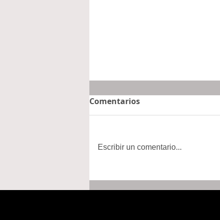
Comentarios
Escribir un comentario...
“Tiene muchas ganas de
venir a México”...
Sheinbaum sobre posible
visita del papa