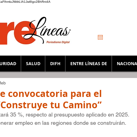
_K4aFIhmluJWdtLIA1Jw8Igo2BhRnt4A
URIDAD
SALUD
DIFH
ENTRE LÍNEAS DE
NACIONA
feb
e convocatoria para el
Construye tu Camino”
rá 35 %, respecto al presupuesto aplicado en 2025.
enerar empleo en las regiones donde se construirán. 