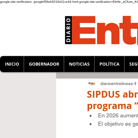
google-site-verification: googlef58eb9216d11ce44.html
google-site-verification=EbHe_aCAzrs
INICIO
GOBERNADOR
NOTICIAS
POLÍTICA
SEG
diarioentrelineas
4 
SIPDUS abr
programa “
En 2026 aumenta
El objetivo es g