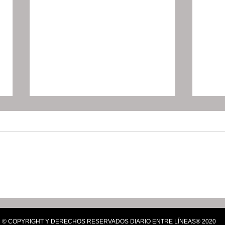
Bazares de Centros LIBRE
Vinc
impulsan autonomía
hida
económica de mujeres
glob
© COPYRIGHT Y DERECHOS RESERVADOS DIARIO ENTRE LÍNEAS® 2020