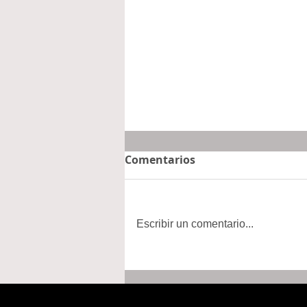
Comentarios
Escribir un comentario...
Asambleas Informativas
para la Relocalización
llegan a la Sierra de