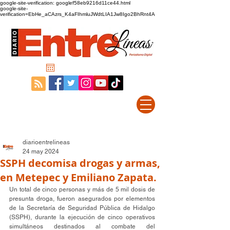
google-site-verification: googlef58eb9216d11ce44.html
google-site-
verification=EbHe_aCAzrs_K4aFIhmluJWdtLIA1Jw8Igo2BhRnt4A
diarioentrelineas
24 may 2024
SSPH decomisa drogas y armas,
en Metepec y Emiliano Zapata.
Un total de cinco personas y más de 5 mil dosis de 
presunta droga, fueron asegurados por elementos 
de la Secretaría de Seguridad Pública de Hidalgo 
(SSPH), durante la ejecución de cinco operativos 
simultáneos destinados al combate del 