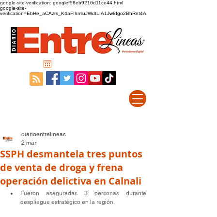
google-site-verification: googlef58eb9216d11ce44.html
google-site-
verification=EbHe_aCAzrs_K4aFIhmluJWdtLIA1Jw8Igo2BhRnt4A
diarioentrelineas
2 mar
SSPH desmantela tres puntos
de venta de droga y frena
operación delictiva en Calnali
Fueron aseguradas 3 personas durante 
despliegue estratégico en la región.