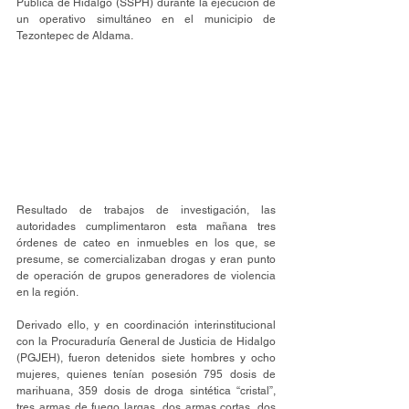
Pública de Hidalgo (SSPH) durante la ejecución de 
un operativo simultáneo en el municipio de 
Tezontepec de Aldama.  
Resultado de trabajos de investigación, las 
autoridades cumplimentaron esta mañana tres 
órdenes de cateo en inmuebles en los que, se 
presume, se comercializaban drogas y eran punto 
de operación de grupos generadores de violencia 
en la región.
Derivado ello, y en coordinación interinstitucional 
con la Procuraduría General de Justicia de Hidalgo 
(PGJEH), fueron detenidos siete hombres y ocho 
mujeres, quienes tenían posesión 795 dosis de 
marihuana, 359 dosis de droga sintética “cristal”, 
tres armas de fuego largas, dos armas cortas, dos 