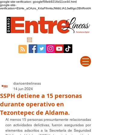
google-site-verification: googlef58eb9216d11ce44.html
google-site-
verification=EbHe_aCAzrs_K4aFIhmluJWdtLIA1Jw8Igo2BhRnt4A
diarioentrelineas
14 jun 2024
SSPH detiene a 15 personas
durante operativo en
Tezontepec de Aldama.
Al menos 15 personas presuntamente relacionadas 
con actividades delictivas, fueron aseguradas por 
elementos adscritos a la Secretaría de Seguridad 