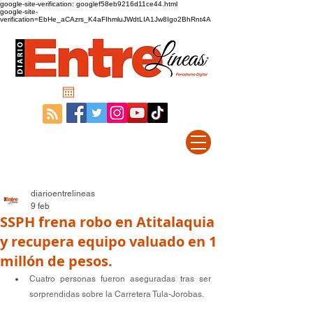
google-site-verification: googlef58eb9216d11ce44.html
google-site-
verification=EbHe_aCAzrs_K4aFIhmluJWdtLIA1Jw8Igo2BhRnt4A
diarioentrelineas
9 feb
SSPH frena robo en Atitalaquia
y recupera equipo valuado en 1
millón de pesos.
Cuatro personas fueron aseguradas tras ser 
sorprendidas sobre la Carretera Tula-Jorobas.