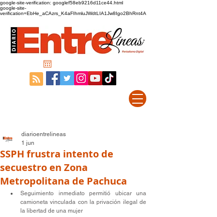
google-site-verification: googlef58eb9216d11ce44.html
google-site-
verification=EbHe_aCAzrs_K4aFIhmluJWdtLIA1Jw8Igo2BhRnt4A
diarioentrelineas
1 jun
SSPH frustra intento de
secuestro en Zona
Metropolitana de Pachuca
Seguimiento inmediato permitió ubicar una 
camioneta vinculada con la privación ilegal de 
la libertad de una mujer