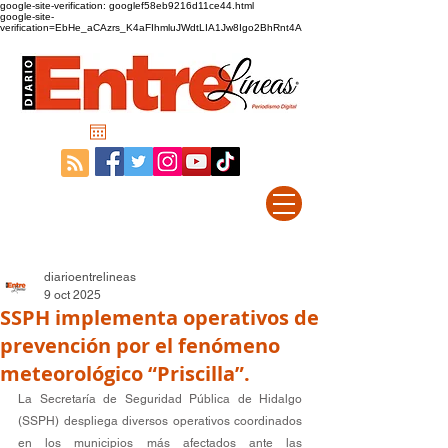
google-site-verification: googlef58eb9216d11ce44.html
google-site-
verification=EbHe_aCAzrs_K4aFIhmluJWdtLIA1Jw8Igo2BhRnt4A
diarioentrelineas
9 oct 2025
SSPH implementa operativos de
prevención por el fenómeno
meteorológico “Priscilla”.
La Secretaría de Seguridad Pública de Hidalgo 
(SSPH) despliega diversos operativos coordinados 
en los municipios más afectados ante las 