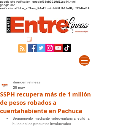
google-site-verification: googlef58eb9216d11ce44.html
google-site-
verification=EbHe_aCAzrs_K4aFIhmluJWdtLIA1Jw8Igo2BhRnt4A
diarioentrelineas
29 may
SSPH recupera más de 1 millón
de pesos robados a
cuentahabiente en Pachuca
Seguimiento mediante videovigilancia evitó la 
huida de los presuntos involucrados.