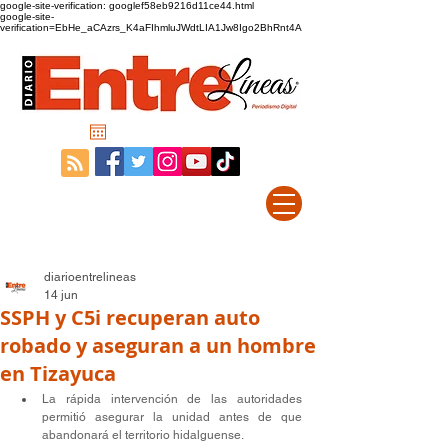
google-site-verification: googlef58eb9216d11ce44.html
google-site-
verification=EbHe_aCAzrs_K4aFIhmluJWdtLIA1Jw8Igo2BhRnt4A
diarioentrelineas
14 jun
SSPH y C5i recuperan auto
robado y aseguran a un hombre
en Tizayuca
La rápida intervención de las autoridades 
permitió asegurar la unidad antes de que 
abandonará el territorio hidalguense.