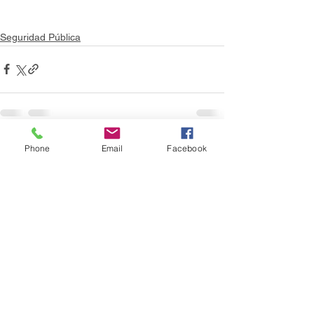
Seguridad Pública
Phone
Email
Facebook
Ver todo
Entradas recientes