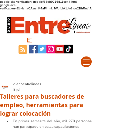
google-site-verification: googlef58eb9216d11ce44.html
google-site-
verification=EbHe_aCAzrs_K4aFIhmluJWdtLIA1Jw8Igo2BhRnt4A
diarioentrelineas
8 jul
Talleres para buscadores de
empleo, herramientas para
lograr colocación
En primer semestre del año, mil 273 personas 
han participado en estas capacitaciones