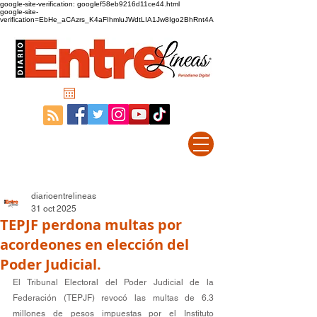
google-site-verification: googlef58eb9216d11ce44.html
google-site-
verification=EbHe_aCAzrs_K4aFIhmluJWdtLIA1Jw8Igo2BhRnt4A
diarioentrelineas
31 oct 2025
TEPJF perdona multas por
acordeones en elección del
Poder Judicial.
El Tribunal Electoral del Poder Judicial de la 
Federación (TEPJF) revocó las multas de 6.3 
millones de pesos impuestas por el Instituto 